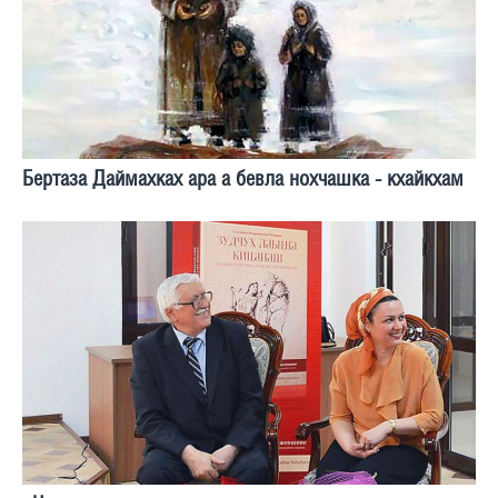
Бертаза Даймахках ара а бевла нохчашка - кхайкхам