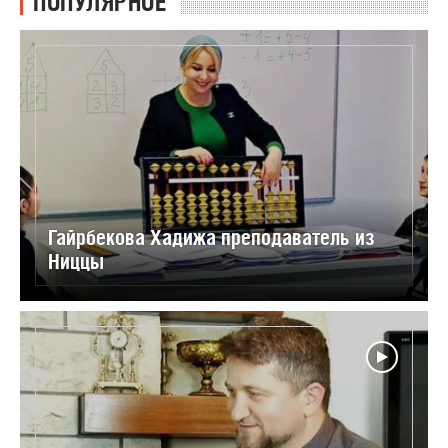
ПОПУЛЯРНОЕ
Гайрбекова Хадижа преподаватель из
Ниццы