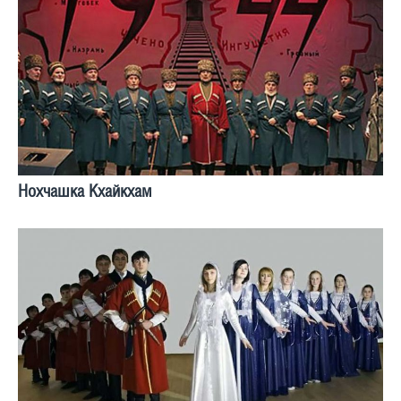
Нохчашка Кхайкхам