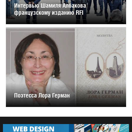
Интервью Шамиля Албакова
французскому изданию RFI
Поэтесса Лора Герман