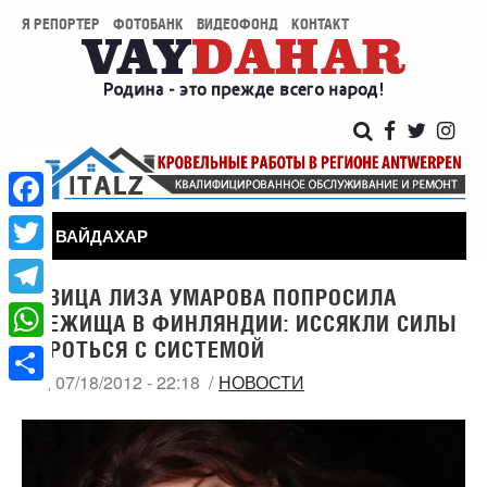
Я РЕПОРТЕР
ФОТОБАНК
ВИДЕОФОНД
КОНТАКТ
Facebook
ВАЙДАХАР
Twitter
ПЕВИЦА ЛИЗА УМАРОВА ПОПРОСИЛА
Telegram
УБЕЖИЩА В ФИНЛЯНДИИ: ИССЯКЛИ СИЛЫ
БОРОТЬСЯ С СИСТЕМОЙ
WhatsApp
СР, 07/18/2012 - 22:18
НОВОСТИ
Share