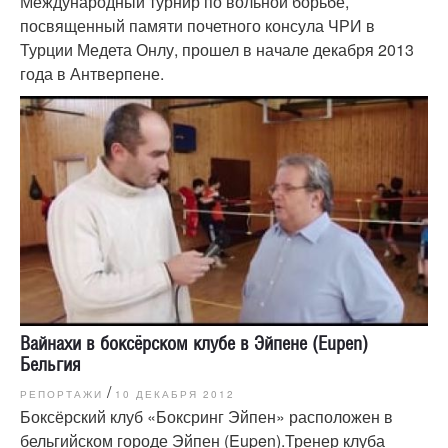
Международный турнир по вольной борьбе,
посвященный памяти почетного консула ЧРИ в
Турции Медета Онлу, прошел в начале декабря 2013
года в Антверпене.
Вайнахи в боксёрском клубе в Эйпене (Eupen)
Бельгия
/
РЕПОРТАЖИ
10 ДЕКАБРЯ 2012
Боксёрский клуб «Боксринг Эйпен» расположен в
бельгийском городе Эйпен (Eupen).Тренер клуба